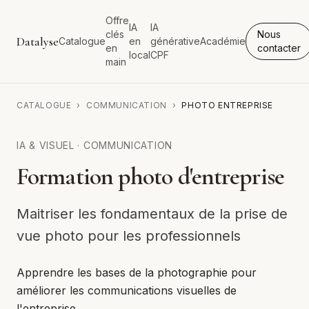
Offre
IA
IA
clés
Nous
Datalyse
Catalogue
en
générative
Académie
en
contacter
local
CPF
main
CATALOGUE
›
COMMUNICATION
›
PHOTO ENTREPRISE
IA & VISUEL
·
COMMUNICATION
Formation photo d'entreprise
Maitriser les fondamentaux de la prise de
vue photo pour les professionnels
Apprendre les bases de la photographie pour
améliorer les communications visuelles de
l'entreprise